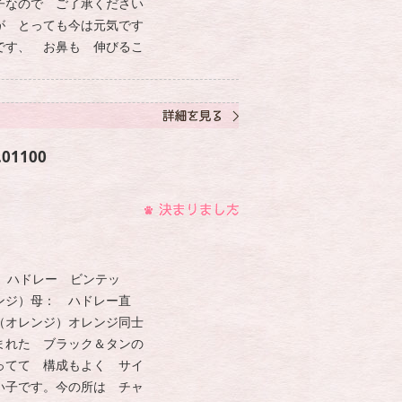
子なので ご了承ください
が とっても今は元気です
です、 お鼻も 伸びるこ
01100
H ハドレー ビンテッ
ンジ）母： ハドレー直
オレンジ）オレンジ同士
まれた ブラック＆タンの
ってて 構成もよく サイ
い子です。今の所は チャ