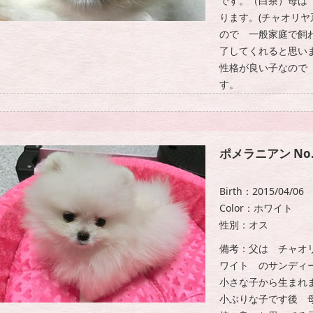
です。（白茶）母は
ります。(チャオリ
ので 一般家庭で飼
了してくれると思い
性格が良い子なので
す。
ポメラニアン No.
Birth：2015/04/06
Color：ホワイト
性別：オス
備考：父は チャオリ
ワイト のサンディ
小さな子から生まれま
小ぶりな子です後 