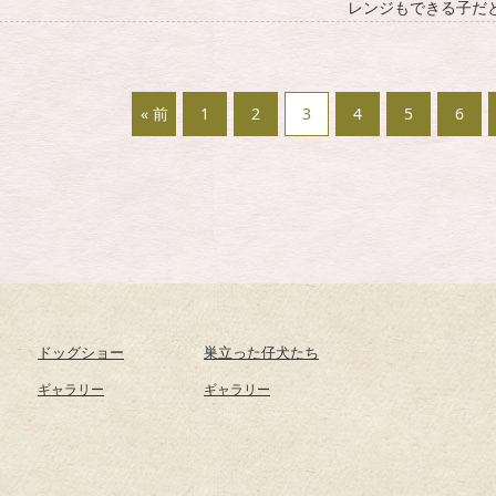
レンジもできる子だ
« 前
1
2
3
4
5
6
ドッグショー
巣立った仔犬たち
ギャラリー
ギャラリー