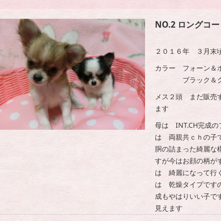
NO.2 ロングコ
２０１６年 ３月末
カラー フォーン＆
ブラック＆クリ
メス２頭 まだ販売
ます
母は INT.CH完
は 両親共ｃｈの子
胴の詰まった綺麗な
すが今はお顔の柄が
は 綺麗になって行
は 乾燥タイプです
成もやはりいい子で
見えます