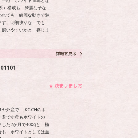
 一応 ホワイト血統とな
ヤ系）構成も 綺麗な子な
われても 綺麗な動きで魅
ます。明朗快活な でも
 飼いやすいかと 存じま
01101
ヤ外産で JKC.CHのホ
ー君です母もホワイトの
した2か月で400gと 極
母も ホワイトとしては血