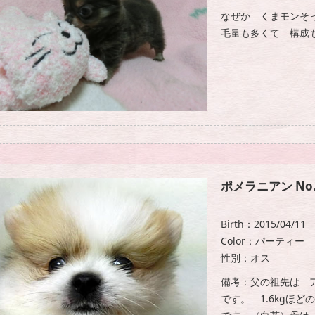
なぜか くまモンそ
毛量も多くて 構成
ポメラニアン No.
Birth：2015/04/11
Color：パーティー
性別：オス
備考：父の祖先は 
です。 1.6kgほ