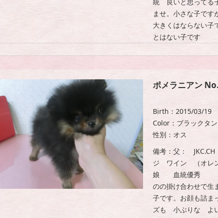
統 良いと思ってる
ませ。小さな子です
大きくはならない子
とはない子です
ポメラニアン No.
Birth：2015/03/19
Color：ブラックタン
性別：オス
備考：父： JKC.C
ジ ワイン （オレ
娘 血統優秀 （
のの掛け合わせで生
子です。お顔も詰ま
ズも 小ぶりな よ