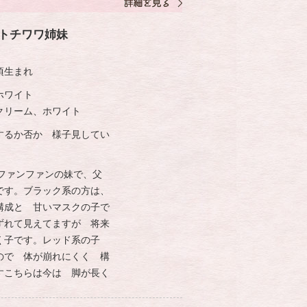
ートチワワ姉妹
頃生まれ
ホワイト
ーム、ホワイト
するか否か 様子見してい
成のファンファンの妹で、父
です。ブラック系の方は、
構成と 甘いマスクの子で
ずれて見えてますが 将来
く子です。レッド系の子
ので 体が崩れにくく 構
すこちらは今は 脚が長く