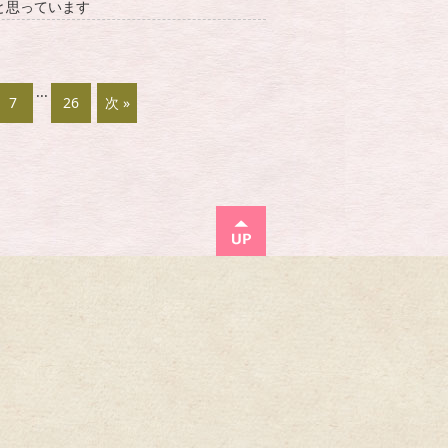
と思っています
...
7
26
次 »